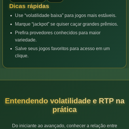
Dicas rápidas
Use “volatilidade baixa” para jogos mais estáveis.
Marque “jackpot” se quiser caçar grandes prêmios.
Prefira provedores conhecidos para maior
variedade.
Salve seus jogos favoritos para acesso em um
clique.
Entendendo volatilidade e RTP na
prática
Do iniciante ao avançado, conhecer a relação entre