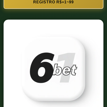
REGISTRO R$+1~99