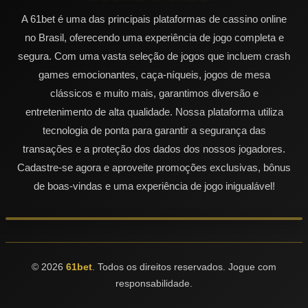
A 61bet é uma das principais plataformas de cassino online
no Brasil, oferecendo uma experiência de jogo completa e
segura. Com uma vasta seleção de jogos que incluem crash
games emocionantes, caça-níqueis, jogos de mesa
clássicos e muito mais, garantimos diversão e
entretenimento de alta qualidade. Nossa plataforma utiliza
tecnologia de ponta para garantir a segurança das
transações e a proteção dos dados dos nossos jogadores.
Cadastre-se agora e aproveite promoções exclusivas, bônus
de boas-vindas e uma experiência de jogo inigualável!
© 2026
61bet
. Todos os direitos reservados. Jogue com
responsabilidade.