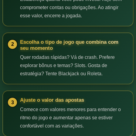
comprometer contas ou obrigações. Ao atingir
esse valor, encerre a jogada.
Escolha o tipo de jogo que combina com
seu momento
Quer rodadas rápidas? Vá de crash. Prefere
explorar bônus e temas? Slots. Gosta de
estratégia? Tente Blackjack ou Roleta.
Ajuste o valor das apostas
Comece com valores menores para entender o
ritmo do jogo e aumentar apenas se estiver
confortável com as variações.