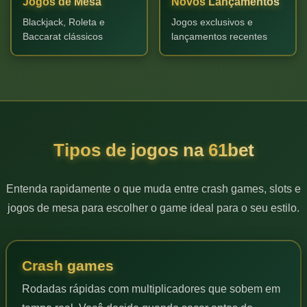
Jogos de Mesa
Novos Lançamentos
Blackjack, Roleta e
Jogos exclusivos e
Baccarat clássicos
lançamentos recentes
Tipos de jogos na
61bet
Entenda rapidamente o que muda entre crash games, slots e
jogos de mesa para escolher o game ideal para o seu estilo.
Crash games
Rodadas rápidas com multiplicadores que sobem em