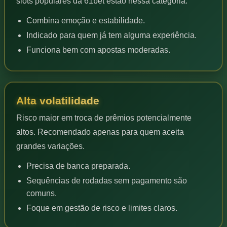
slots populares da 61bet estão nessa categoria.
Combina emoção e estabilidade.
Indicado para quem já tem alguma experiência.
Funciona bem com apostas moderadas.
Alta volatilidade
Risco maior em troca de prêmios potencialmente
altos. Recomendado apenas para quem aceita
grandes variações.
Precisa de banca preparada.
Sequências de rodadas sem pagamento são
comuns.
Foque em gestão de risco e limites claros.