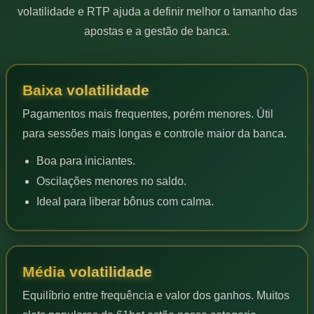
volatilidade e RTP ajuda a definir melhor o tamanho das
apostas e a gestão de banca.
Baixa volatilidade
Pagamentos mais frequentes, porém menores. Útil
para sessões mais longas e controle maior da banca.
Boa para iniciantes.
Oscilações menores no saldo.
Ideal para liberar bônus com calma.
Média volatilidade
Equilíbrio entre frequência e valor dos ganhos. Muitos