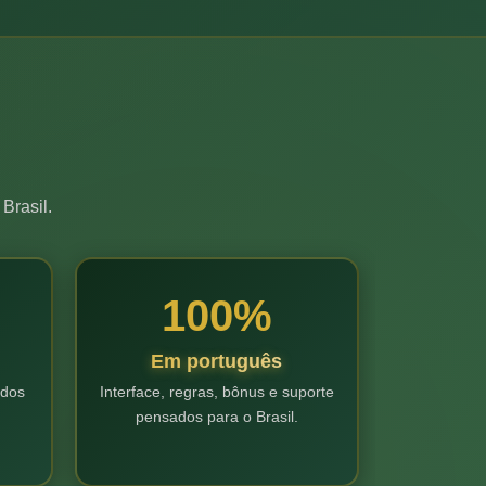
Brasil.
100%
Em português
odos
Interface, regras, bônus e suporte
pensados para o Brasil.