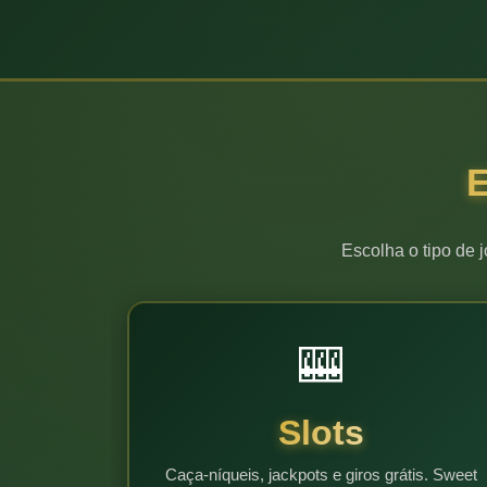
E
Escolha o tipo de 
🎰
Slots
Caça-níqueis, jackpots e giros grátis. Sweet