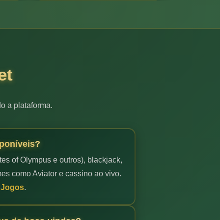
et
o a plataforma.
sponíveis?
es of Olympus e outros), blackjack,
mes como Aviator e cassino ao vivo.
e
Jogos
.