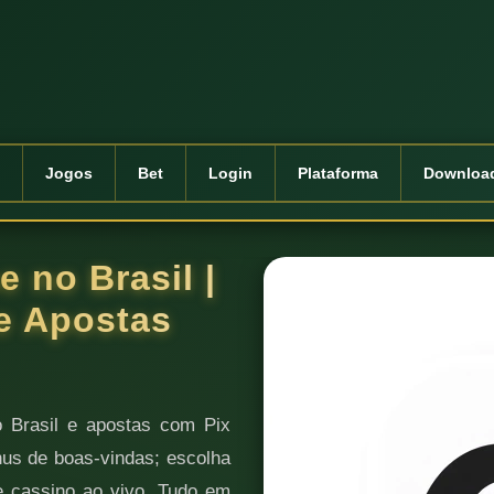
Jogos
Bet
Login
Plataforma
Downloa
 no Brasil |
e Apostas
o Brasil e apostas com Pix
nus de boas-vindas; escolha
e cassino ao vivo. Tudo em