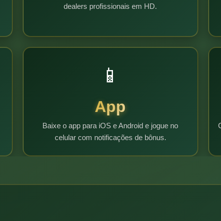
dealers profissionais em HD.
📱
App
Baixe o app para iOS e Android e jogue no
celular com notificações de bônus.