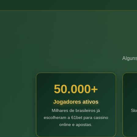
Alguns
50.000+
Jogadores ativos
Milhares de brasileiros já
Slo
escolheram a 61bet para cassino
online e apostas.