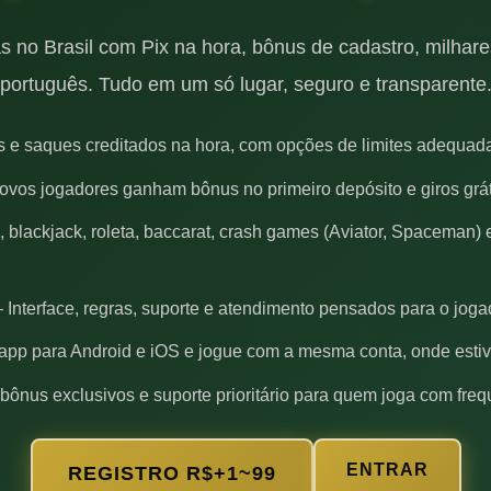
s no Brasil com Pix na hora, bônus de cadastro, milhar
português. Tudo em um só lugar, seguro e transparente
 e saques creditados na hora, com opções de limites adequadas
vos jogadores ganham bônus no primeiro depósito e giros grát
, blackjack, roleta, baccarat, crash games (Aviator, Spaceman)
 Interface, regras, suporte e atendimento pensados para o jogad
app para Android e iOS e jogue com a mesma conta, onde estiv
ônus exclusivos e suporte prioritário para quem joga com freq
ENTRAR
REGISTRO R$+1~99