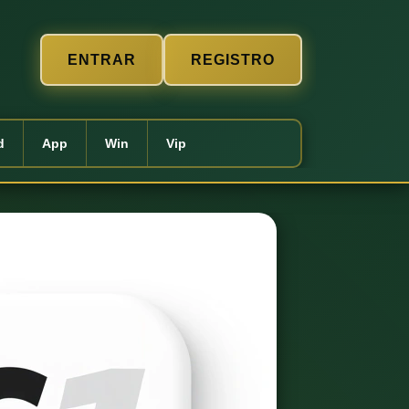
ENTRAR
REGISTRO
d
App
Win
Vip